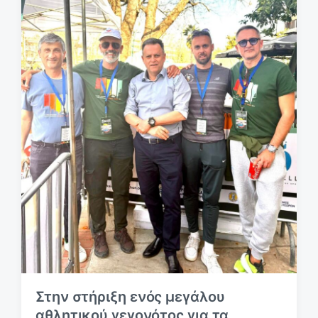
υ
σ
η
ς
Στην στήριξη ενός μεγάλου
αθλητικού γεγονότος για τα