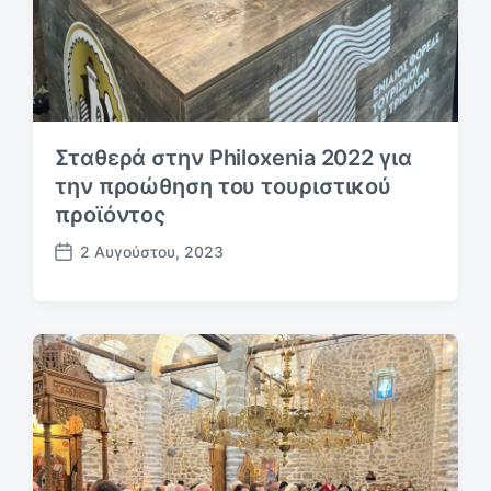
Σταθερά στην Philoxenia 2022 για
την προώθηση του τουριστικού
προϊόντος
2 Αυγούστου, 2023
Η
μ
.
δ
η
μ
ο
σ
ί
ε