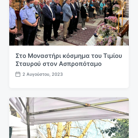
υ
σ
η
ς
Στο Μοναστήρι κόσμημα του Τιμίου
Σταυρού στον Ασπροπόταμο
2 Αυγούστου, 2023
Η
μ
.
δ
η
μ
ο
σ
ί
ε