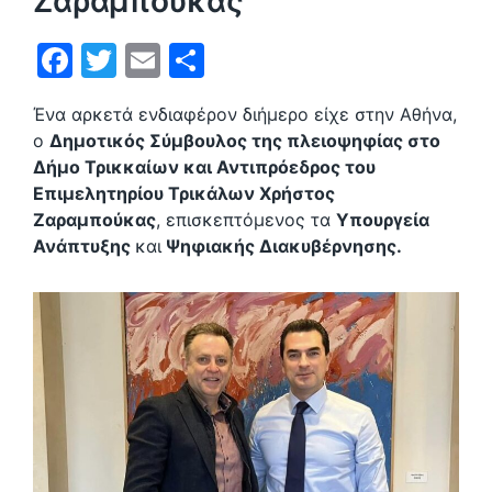
Ζαραμπούκας
F
T
E
Μ
a
w
m
οι
Ένα αρκετά ενδιαφέρον διήμερο είχε στην Αθήνα,
c
itt
ai
ρ
ο
Δημοτικός Σύμβουλος της πλειοψηφίας στο
e
er
l
α
Δήμο Τρικκαίων και Αντιπρόεδρος του
b
σ
Επιμελητηρίου Τρικάλων Χρήστος
Ζαραμπούκας
, επισκεπτόμενος τα
Υπουργεία
o
τε
Ανάπτυξης
και
Ψηφιακής Διακυβέρνησης.
o
ίτ
k
ε