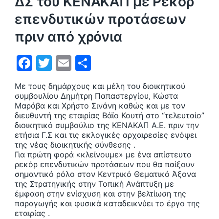
ΔΣ του ΚΕΝΑΚΑΠ με Ρεκόρ
επενδυτικών προτάσεων
πριν από χρόνια
F
T
E
Μ
a
w
m
οι
Με τους δημάρχους και μέλη του διοικητικού
c
itt
ai
ρ
συμβουλίου Δημήτρη Παπαστεργίου, Κώστα
e
er
l
α
Μαράβα και Χρήστο Σινάνη καθώς και με τον
διευθυντή της εταιρίας Βάϊο Κουτή στο “τελευταίο”
b
σ
διοικητικό συμβούλιο της ΚΕΝΑΚΑΠ Α.Ε. πριν την
ετήσια Γ.Σ και τις εκλογικές αρχαιρεσίες ενόψει
o
τε
της νέας διοικητικής σύνθεσης .
o
ίτ
Για πρώτη φορά «κλείνουμε» με ένα απίστευτο
ρεκόρ επενδυτικών προτάσεων που θα παίξουν
k
ε
σημαντικό ρόλο στον Κεντρικό Θεματικό Άξονα
της Στρατηγικής στην Τοπική Ανάπτυξη με
έμφαση στην ενίσχυση και στην βελτίωση της
παραγωγής και φυσικά καταδεικνύει το έργο της
εταιρίας .