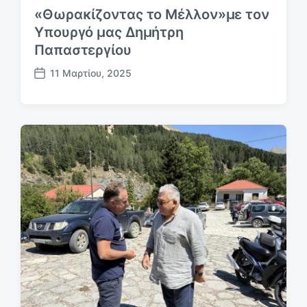
«Θωρακίζοντας το Μέλλον»με τον
Υπουργό μας Δημήτρη
Παπαστεργίου
11 Μαρτίου, 2025
Η
μ
.
δ
η
μ
ο
σ
ί
ε
υ
σ
η
ς