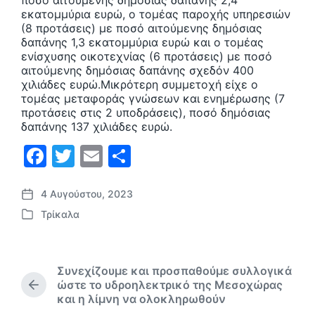
ποσό αιτούμενης δημόσιας δαπάνης 2,4
εκατομμύρια ευρώ, ο τομέας παροχής υπηρεσιών
(8 προτάσεις) με ποσό αιτούμενης δημόσιας
δαπάνης 1,3 εκατομμύρια ευρώ και ο τομέας
ενίσχυσης οικοτεχνίας (6 προτάσεις) με ποσό
αιτούμενης δημόσιας δαπάνης σχεδόν 400
χιλιάδες ευρώ.Μικρότερη συμμετοχή είχε ο
τομέας μεταφοράς γνώσεων και ενημέρωσης (7
προτάσεις στις 2 υποδράσεις), ποσό δημόσιας
δαπάνης 137 χιλιάδες ευρώ.
F
T
E
Μ
a
w
m
οι
c
itt
ai
ρ
4 Αυγούστου, 2023
Η
Τρίκαλα
μ
e
er
l
α
Α
.
ν
b
σ
δ
α
η
o
τε
ρ
Συνεχίζουμε και προσπαθούμε συλλογικά
μ
τ
o
ίτ
ώστε το υδροηλεκτρικό της Μεσοχώρας
ο
Π
ή
και η λίμνη να ολοκληρωθούν
ρ
σ
k
ε
θ