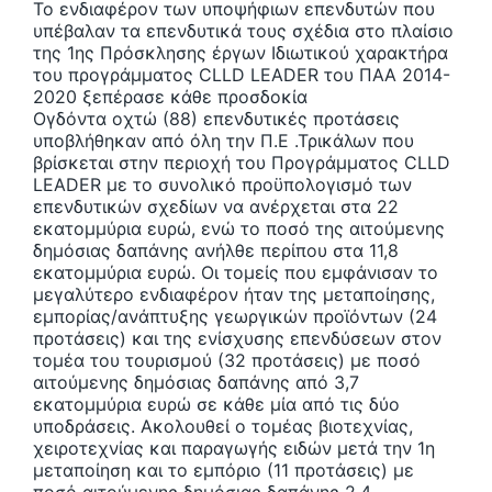
Το ενδιαφέρον των υποψήφιων επενδυτών που
υπέβαλαν τα επενδυτικά τους σχέδια στο πλαίσιο
της 1ης Πρόσκλησης έργων Ιδιωτικού χαρακτήρα
του προγράμματος CLLD LEADER του ΠΑΑ 2014-
2020 ξεπέρασε κάθε προσδοκία
Ογδόντα οχτώ (88) επενδυτικές προτάσεις
υποβλήθηκαν από όλη την Π.Ε .Τρικάλων που
βρίσκεται στην περιοχή του Προγράμματος CLLD
LEADER με το συνολικό προϋπολογισμό των
επενδυτικών σχεδίων να ανέρχεται στα 22
εκατομμύρια ευρώ, ενώ το ποσό της αιτούμενης
δημόσιας δαπάνης ανήλθε περίπου στα 11,8
εκατομμύρια ευρώ. Οι τομείς που εμφάνισαν το
μεγαλύτερο ενδιαφέρον ήταν της μεταποίησης,
εμπορίας/ανάπτυξης γεωργικών προϊόντων (24
προτάσεις) και της ενίσχυσης επενδύσεων στον
τομέα του τουρισμού (32 προτάσεις) με ποσό
αιτούμενης δημόσιας δαπάνης από 3,7
εκατομμύρια ευρώ σε κάθε μία από τις δύο
υποδράσεις. Ακολουθεί ο τομέας βιοτεχνίας,
χειροτεχνίας και παραγωγής ειδών μετά την 1η
μεταποίηση και το εμπόριο (11 προτάσεις) με