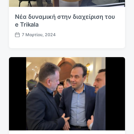
Νέα δυναμική στην διαχείριση του
e Trikala
7 Μαρτίου, 2024
Η
μ
.
δ
η
μ
ο
σ
ί
ε
υ
σ
η
ς