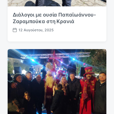
Διάλογοι με ουσία Παπαϊωάννου-
Ζαραμπούκα στη Κρανιά
12 Αυγούστου, 2025
Η
μ
.
δ
η
μ
ο
σ
ί
ε
υ
σ
η
ς