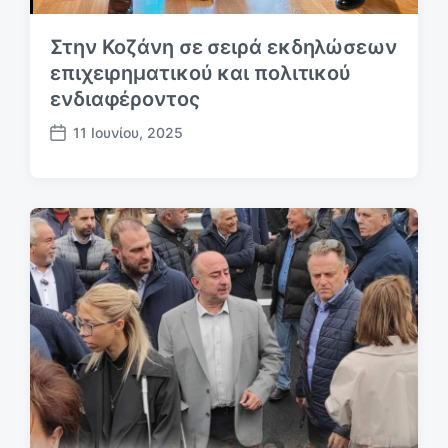
Στην Κοζάνη σε σειρά εκδηλώσεων
επιχειρηματικού και πολιτικού
ενδιαφέροντος
11 Ιουνίου, 2025
Η
μ
.
δ
η
μ
ο
σ
ί
ε
υ
σ
η
ς