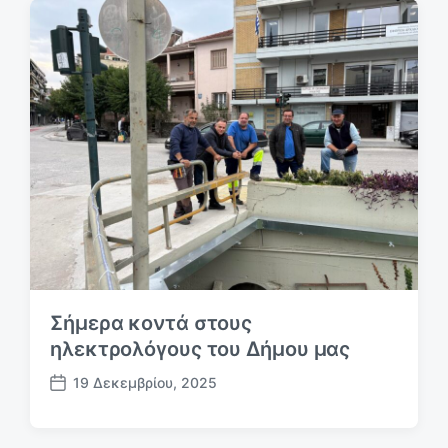
η
μ
ο
σ
ί
ε
υ
σ
η
ς
Σήμερα κοντά στους
ηλεκτρολόγους του Δήμου μας
19 Δεκεμβρίου, 2025
Η
μ
.