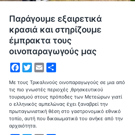
Παράγουμε εξαιρετικά
κρασιά και στηρίζουμε
έμπρακτα τους
οινοπαραγωγούς μας
F
T
E
Μ
a
w
m
οι
Με τους Τρικαλινούς οινοπαραγωγούς σε μια από
c
itt
ai
ρ
τις πιο γνωστές περιοχές ,θρησκευτικού
e
er
l
α
τουρισμού στους πρόποδες των Μετεώρων γιατί
b
σ
ο ελληνικός αμπελώνας έχει ξαναβρεί την
πρωταγωνιστική θέση στο γαστρονομικό εθνικό
o
τε
τοπίο, αυτή που δικαιωματικά του ανήκε από την
o
ίτ
αρχαιότητα.
k
ε