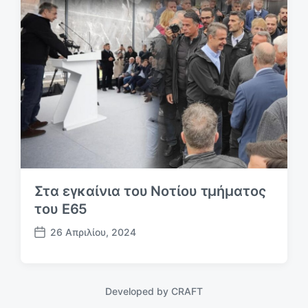
Στα εγκαίνια του Νοτίου τμήματος
του Ε65
26 Απριλίου, 2024
Η
μ
.
δ
Developed by
CRAFT
η