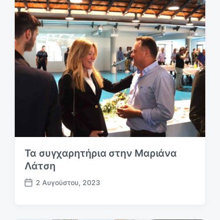
θ
θ
ρ
ρ
ο
ο
:
:
Τα συγχαρητήρια στην Μαριάνα
Λάτση
2 Αυγούστου, 2023
Η
μ
.
δ