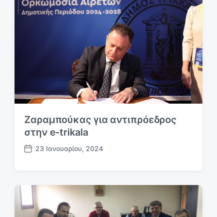
θ
ρ
ρ
ο
ο
:
:
Ζαραμπούκας για αντιπρόεδρος
στην e-trikala
23 Ιανουαρίου, 2024
Η
μ
.
δ
η
μ
ο