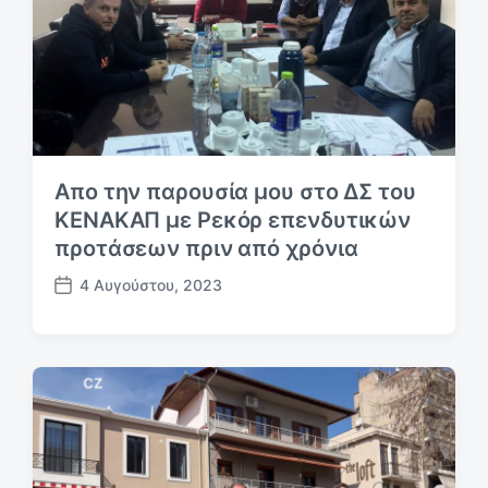
σ
ί
ε
υ
σ
η
ς
Απο την παρουσία μου στο ΔΣ του
ΚΕΝΑΚΑΠ με Ρεκόρ επενδυτικών
προτάσεων πριν από χρόνια
4 Αυγούστου, 2023
Η
μ
.
δ
η
μ
ο
σ
ί