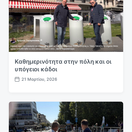
ε
υ
σ
η
ς
Καθημερινότητα στην πόλη και οι
υπόγειοι κάδοι
21 Μαρτίου, 2026
Η
μ
.
δ
η
μ
ο
σ
ί