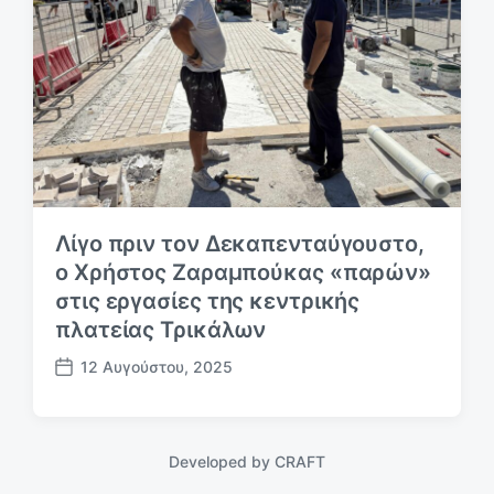
ε
υ
σ
η
ς
Λίγο πριν τον Δεκαπενταύγουστο,
ο Χρήστος Ζαραμπούκας «παρών»
στις εργασίες της κεντρικής
πλατείας Τρικάλων
12 Αυγούστου, 2025
Η
μ
.
δ
Developed by
CRAFT
η
μ