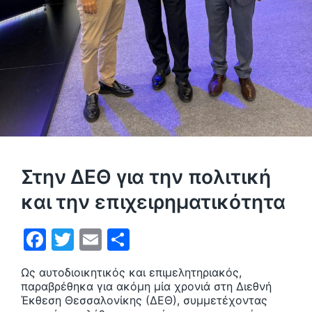
Στην ΔΕΘ για την πολιτική
και την επιχειρηματικότητα
F
T
E
Μ
a
w
m
οι
Ως αυτοδιοικητικός και επιμελητηριακός,
c
itt
ai
ρ
παραβρέθηκα για ακόμη μία χρονιά στη Διεθνή
e
er
l
α
Έκθεση Θεσσαλονίκης (ΔΕΘ), συμμετέχοντας