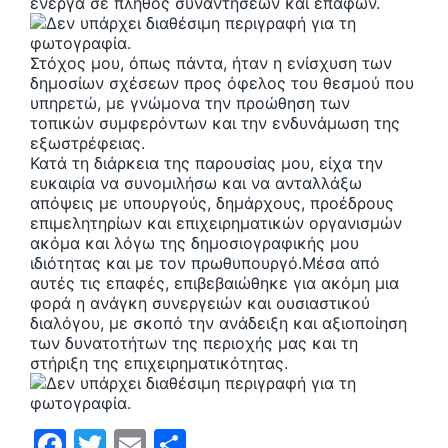
ενεργά σε πλήθος συναντήσεων και επαφών.
b
σ
o
τε
Στόχος μου, όπως πάντα, ήταν η ενίσχυση των
o
ίτ
δημοσίων σχέσεων προς όφελος του θεσμού που
υπηρετώ, με γνώμονα την προώθηση των
k
ε
τοπικών συμφερόντων και την ενδυνάμωση της
εξωστρέφειας.
Κατά τη διάρκεια της παρουσίας μου, είχα την
ευκαιρία να συνομιλήσω και να ανταλλάξω
απόψεις με υπουργούς, δημάρχους, προέδρους
επιμελητηρίων και επιχειρηματικών οργανισμών
ακόμα και λόγω της δημοσιογραφικής μου
ιδιότητας και με τον πρωθυπουργό.Μέσα από
αυτές τις επαφές, επιβεβαιώθηκε για ακόμη μια
φορά η ανάγκη συνεργειών και ουσιαστικού
διαλόγου, με σκοπό την ανάδειξη και αξιοποίηση
των δυνατοτήτων της περιοχής μας και τη
στήριξη της επιχειρηματικότητας.
F
T
E
Μ