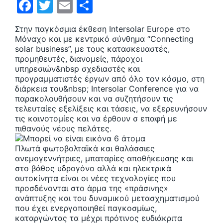
F
T
E
Μ
a
w
m
οι
Στην παγκόσμια έκθεση Intersolar Europe στο
c
itt
ai
ρ
Μόναχο και με κεντρικό σύνθημα “Connecting
e
er
l
α
solar business”, με τους κατασκευαστές,
προμηθευτές, διανομείς, πάροχοι
b
σ
υπηρεσιών&nbsp σχεδιαστές και
προγραμματιστές έργων από όλο τον κόσμο, στη
o
τε
διάρκεια τoυ&nbsp; Intersolar Conference για να
o
ίτ
παρακολουθήσουν και να συζητήσουν τις
τελευταίες εξελίξεις και τάσεις, να εξερευνήσουν
k
ε
τις καινοτομίες και να έρθουν σ επαφή με
πιθανούς νέους πελάτες.
Πλωτά φωτοβολταϊκά και θαλάσσιες
ανεμογεννήτριες, μπαταρίες αποθήκευσης και
στο βάθος υδρογόνο αλλά και ηλεκτρικά
αυτοκίνητα είναι οι νέες τεχνολογίες που
προσδένονται στο άρμα της «πράσινης»
ανάπτυξης και του δυναμικού μετασχηματισμού
που έχει ενεργοποιηθεί παγκοσμίως,
καταργώντας τα μέχρι πρότινος ευδιάκριτα