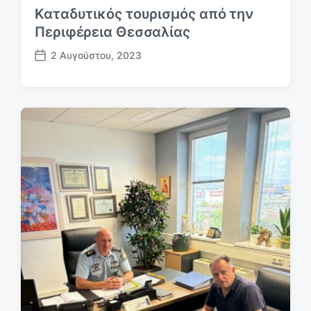
Καταδυτικός τουρισμός από την
Περιφέρεια Θεσσαλίας
2 Αυγούστου, 2023
Η
μ
.
δ
η
μ
ο
σ
ί
ε
υ
σ
η
ς