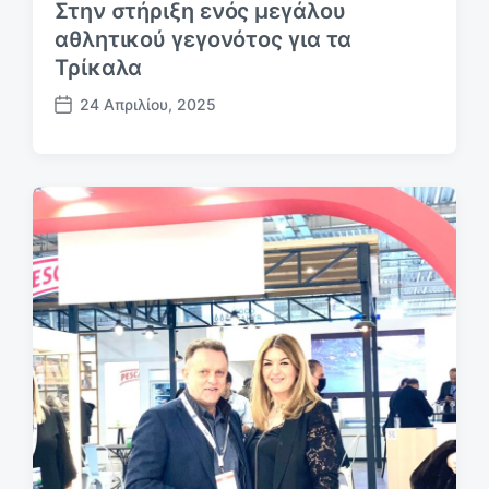
Στην στήριξη ενός μεγάλου
αθλητικού γεγονότος για τα
Τρίκαλα
24 Απριλίου, 2025
Η
μ
.
δ
η
μ
ο
σ
ί
ε
υ
σ
η
ς