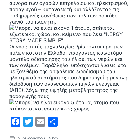
σύνορα των αγορών πετρελαίου και ηλεκτρισμού,
παραγωγού – καταναλωτή και αλλάζοντας τις
καθημερινές συνήθειες των πολιτών σε κάθε
γωνιά του πλανήτη.
Οι νέες αυτές τεχνολογίες βρίσκονται προ των
πυλών και στην Ελλάδα, εισάγοντας καινοτόμα
μοντέλα αξιοποίησης του ήλιου, των νερών και
των ανέμων. Παράλληλα, υπόσχονται λύσεις στο
μείζον θέμα της ασφάλειας εφοδιασμού του
ηλεκτρικού συστήματος που δημιουργεί η μεγάλη
διείσδυση των ανανεώσιμων πηγών ενέργειας
(ΑΠΕ), λόγω της υψηλής μεταβλητότητας της
παραγωγής τους
F
T
E
Μ
a
w
m
οι
2 Αυγούστου, 2023