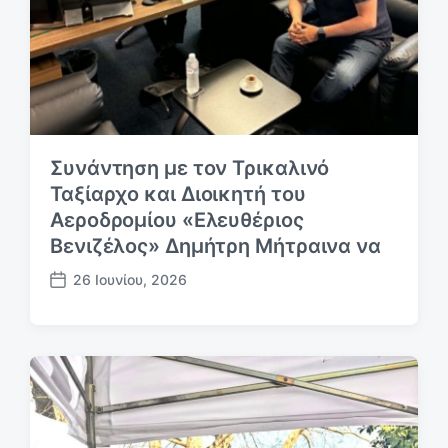
Συνάντηση με τον Τρικαλινό
Ταξίαρχο και Διοικητή του
Αεροδρομίου «Ελευθέριος
Βενιζέλος» Δημήτρη Μήτραινα να
26 Ιουνίου, 2026
Η
μ
.
δ
η
μ
ο
σ