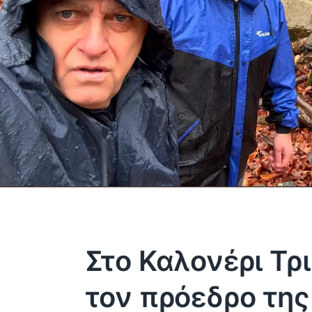
Στο Καλονέρι Τρ
τον πρόεδρο της