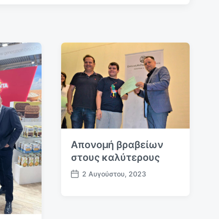
ο
ά
ρ
θ
ρ
ο
:
Απονομή βραβείων
στους καλύτερους
2 Αυγούστου, 2023
Η
μ
.
δ