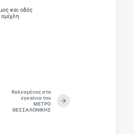
Καλεσμένος στα
εγκαίνια του
Ε
ΜΕΤΡΟ
π
ΘΕΣΣΑΛΟΝΙΚΗΣ
ό
μ
ε
ν