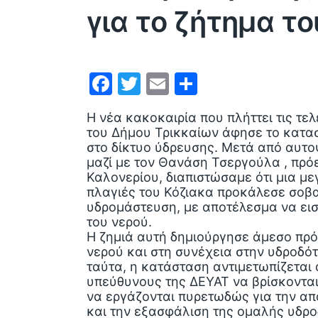
για το ζήτημα τ
F
T
E
Μ
a
w
m
οι
Η νέα κακοκαιρία που πλήττει τις τε
c
itt
ai
ρ
του Δήμου Τρικκαίων άφησε το κατα
e
er
l
α
στο δίκτυο ύδρευσης. Μετά από αυτ
μαζί με τον Θανάση Τσεργούλα , πρό
b
σ
Καλονερίου, διαπιστώσαμε ότι μια με
o
τε
πλαγιές του Κόζιακα προκάλεσε σοβα
υδρομάστευση, με αποτέλεσμα να ει
o
ίτ
του νερού.
k
ε
Η ζημιά αυτή δημιούργησε άμεσο πρό
νερού και στη συνέχεια στην υδροδό
ταύτα, η κατάσταση αντιμετωπίζεται 
υπεύθυνους της ΔΕΥΑΤ να βρίσκονται
να εργάζονται πυρετωδώς για την α
και την εξασφάλιση της ομαλής υδρ