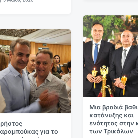
.
δ
η
μ
ο
σ
ί
ε
υ
σ
η
ς
Μια βραδιά βαθ
κατάνυξης και
ενότητας στην 
ρήστος
των Τρικάλων
αραμπούκας για το