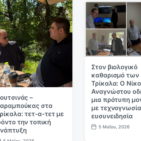
η
μ
ο
σ
ί
ε
υ
σ
η
ς
Στον βιολογικό
καθαρισμό των
Τρίκαλα: Ο Νίκ
Αναγνώστου οδ
ουτσινάς –
μια πρότυπη μο
αραμπούκας στα
με τεχνογνωσία
ρίκαλα: τετ-α-τετ με
ευσυνειδησία
όντο την τοπική
5 Μαΐου, 2026
νάπτυξη
Η
μ
5 Μαΐου, 2026