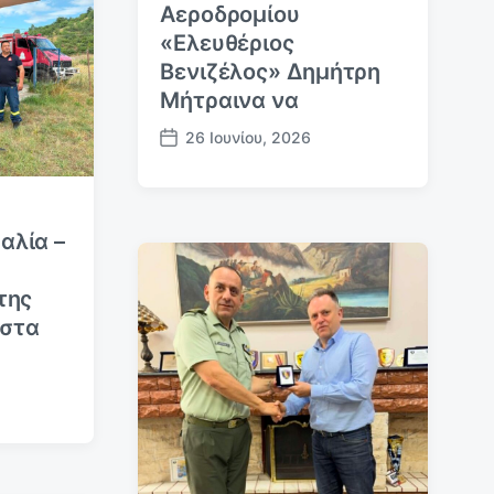
Αεροδρομίου
«Ελευθέριος
Βενιζέλος» Δημήτρη
Μήτραινα να
26 Ιουνίου, 2026
Η
μ
.
δ
αλία –
η
μ
ο
της
σ
 στα
ί
ε
υ
σ
η
ς