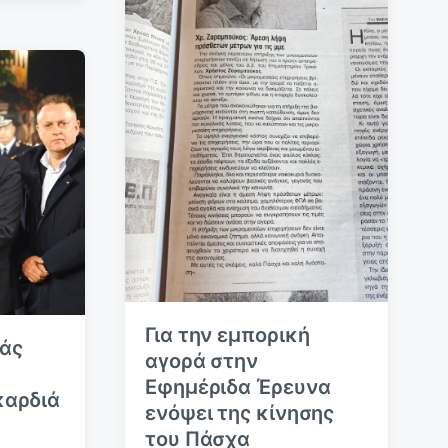
ε
υ
σ
η
ς
Για την εμπορική
ιάς
αγορά στην
Εφημέριδα Έρευνα
καρδιά
ενόψει της κίνησης
του Πάσχα