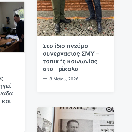
Στο ίδιο πνεύμα
συνεργασίας ΣΜΥ –
τοπικής κοινωνίας
στα Τρίκαλα
ος
8 Μαΐου, 2026
Η
ηγεί
μ
νάδα
.
 και
δ
η
μ
ο
σ
ί